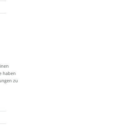
inen
te haben
hungen zu